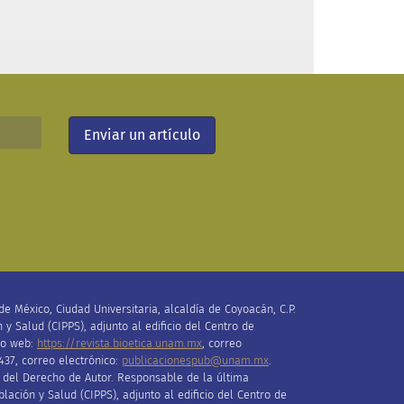
Enviar un artículo
e México, Ciudad Universitaria, alcaldía de Coyoacán, C.P.
 y Salud (CIPPS), adjunto al edificio del Centro de
tio web:
https://revista.bioetica.unam.mx
, correo
437, correo electrónico:
publicacionespub@unam.mx
.
l del Derecho de Autor
.
Responsable de la última
blación y Salud (CIPPS), adjunto al edificio del Centro de