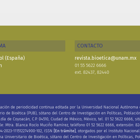
MA
CONTACTO
ol (España)
revista.bioetica@unam.mx
h
01 55 5622 6666
ext. 82437, 82440
cación de periodicidad continua editada por la Universidad Nacional Autónoma d
io de Bioética (PUB), sótano del Centro de Investigación en Políticas, Población
aldía de Coyoacán, C
.
P
.
04510, Ciudad de México, México, tel. 01 52 5622 6666, si
e: Mtra. Blanca Rocío Muciño Ramírez, teléfono 01 52 5622 6666, extensión: 82
04-2023-111512274900-102
, ISSN
[E
n trámite]
,
otorgado
s
por el Instituto Naciona
a Universitario de Bioética,
sótano del Centro de Investigación en Políticas, Po