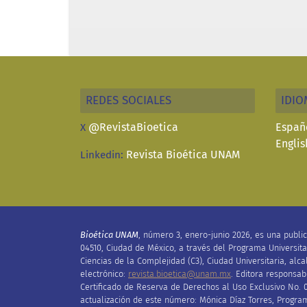
REDES SOCIALES
IDIO
@RevistaBioetica
Españ
X
Englis
Revista Bioética UNAM
Linkedin:
Bioética UNAM
, número 3, enero-junio
2026, es una publi
04510, Ciudad de México, a través del Programa Universitar
Ciencias de la Complejidad (C3), Ciudad Universitaria, alc
electrónico:
revista.bioetica@unam.mx
.
Editora
responsabl
Certificado de
R
eserva de
D
erechos al
U
so
E
xclusivo No.
actualización de este número:
Mónica Díaz Torres,
Program