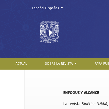
Cambiar el idioma. El actual es:
Español (España)
Bioética UNAM
ACTUAL
SOBRE LA REVISTA
PARA PU
ENFOQUE Y ALCANCE
La revista
Bioética UNAM
,