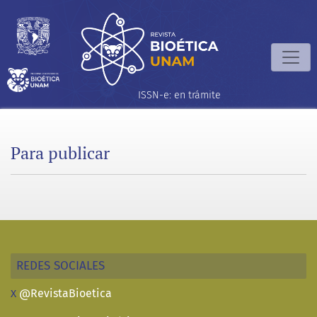
Para publicar
ISSN-e: en trámite
Para publicar
REDES SOCIALES
@RevistaBioetica
X