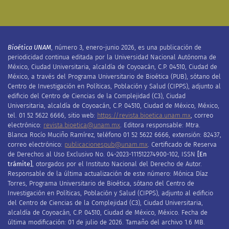
Bioética UNAM
, número 3, enero-junio
2026, es una publicación de
periodicidad continua editada por la Universidad Nacional Autónoma de
México, Ciudad Universitaria, alcaldía de Coyoacán, C.P. 04510, Ciudad de
México, a través del Programa Universitario de Bioética (PUB), sótano del
Centro de Investigación en Políticas, Población y Salud (CIPPS), adjunto al
edificio del Centro de Ciencias de la Complejidad (C3), Ciudad
Universitaria, alcaldía de Coyoacán, C
.
P
.
04510, Ciudad de México, México,
tel. 01 52 5622 6666, sitio web:
https://revista.bioetica.unam.mx
, correo
electrónico:
revista.bioetica@unam.mx
.
Editora
responsable: Mtra.
Blanca Rocío Muciño Ramírez, teléfono 01 52 5622 6666, extensión: 82437,
correo electrónico:
publicacionespub@unam.mx
.
Certificado de
R
eserva
de
D
erechos al
U
so
E
xclusivo No.
04-2023-111512274900-102
, ISSN
[E
n
trámite]
,
otorgado
s
por el Instituto Nacional del Derecho de Autor
.
Responsable de la última actualización de este número:
Mónica Díaz
Torres,
Programa Universitario de Bioética,
sótano del Centro de
Investigación en Políticas, Población y Salud (CIPPS), adjunto al edificio
del Centro de Ciencias de la Complejidad (C3), Ciudad Universitaria,
alcaldía de Coyoacán, C
.
P
.
04510, Ciudad de México, México
.
F
echa de
última modificación: 01 de julio de 2026. Tamaño del archivo 1.6 MB.