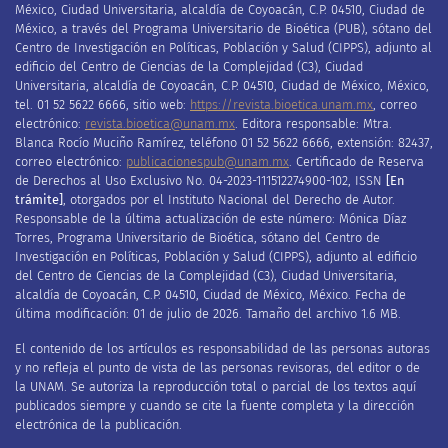
México, Ciudad Universitaria, alcaldía de Coyoacán, C.P. 04510, Ciudad de
México, a través del Programa Universitario de Bioética (PUB), sótano del
Centro de Investigación en Políticas, Población y Salud (CIPPS), adjunto al
edificio del Centro de Ciencias de la Complejidad (C3), Ciudad
Universitaria, alcaldía de Coyoacán, C
.
P
.
04510, Ciudad de México, México,
tel. 01 52 5622 6666, sitio web:
https://revista.bioetica.unam.mx
, correo
electrónico:
revista.bioetica@unam.mx
.
Editora
responsable: Mtra.
Blanca Rocío Muciño Ramírez, teléfono 01 52 5622 6666, extensión: 82437,
correo electrónico:
publicacionespub@unam.mx
.
Certificado de
R
eserva
de
D
erechos al
U
so
E
xclusivo No.
04-2023-111512274900-102
, ISSN
[E
n
trámite]
,
otorgado
s
por el Instituto Nacional del Derecho de Autor
.
Responsable de la última actualización de este número:
Mónica Díaz
Torres,
Programa Universitario de Bioética,
sótano del Centro de
Investigación en Políticas, Población y Salud (CIPPS), adjunto al edificio
del Centro de Ciencias de la Complejidad (C3), Ciudad Universitaria,
alcaldía de Coyoacán, C
.
P
.
04510, Ciudad de México, México
.
F
echa de
última modificación: 01 de julio de 2026. Tamaño del archivo 1.6 MB.
El contenido de los artículos es responsabilidad de las personas autoras
y no refleja el punto de vista de las personas revisoras, del editor o de
la UNAM. Se autoriza la reproducción total o parcial de los textos aquí
publicados siempre y cuando se cite la fuente completa y la dirección
electrónica de la publicación.