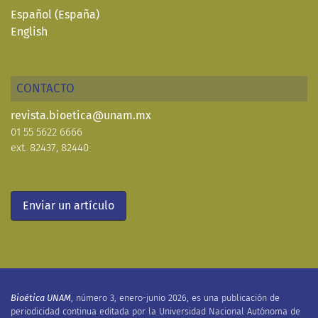
Español (España)
English
CONTACTO
revista.bioetica@unam.mx
01 55 5622 6666
ext. 82437, 82440
Enviar un artículo
Bioética UNAM
, número 3, enero-junio
2026, es una publicación de
periodicidad continua editada por la Universidad Nacional Autónoma de