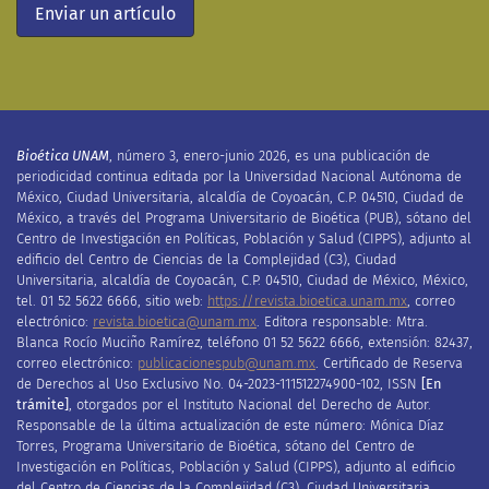
Enviar un artículo
Bioética UNAM
, número 3, enero-junio
2026, es una publicación de
periodicidad continua editada por la Universidad Nacional Autónoma de
México, Ciudad Universitaria, alcaldía de Coyoacán, C.P. 04510, Ciudad de
México, a través del Programa Universitario de Bioética (PUB), sótano del
Centro de Investigación en Políticas, Población y Salud (CIPPS), adjunto al
edificio del Centro de Ciencias de la Complejidad (C3), Ciudad
Universitaria, alcaldía de Coyoacán, C
.
P
.
04510, Ciudad de México, México,
tel. 01 52 5622 6666, sitio web:
https://revista.bioetica.unam.mx
, correo
electrónico:
revista.bioetica@unam.mx
.
Editora
responsable: Mtra.
Blanca Rocío Muciño Ramírez, teléfono 01 52 5622 6666, extensión: 82437,
correo electrónico:
publicacionespub@unam.mx
.
Certificado de
R
eserva
de
D
erechos al
U
so
E
xclusivo No.
04-2023-111512274900-102
, ISSN
[E
n
trámite]
,
otorgado
s
por el Instituto Nacional del Derecho de Autor
.
Responsable de la última actualización de este número:
Mónica Díaz
Torres,
Programa Universitario de Bioética,
sótano del Centro de
Investigación en Políticas, Población y Salud (CIPPS), adjunto al edificio
del Centro de Ciencias de la Complejidad (C3), Ciudad Universitaria,